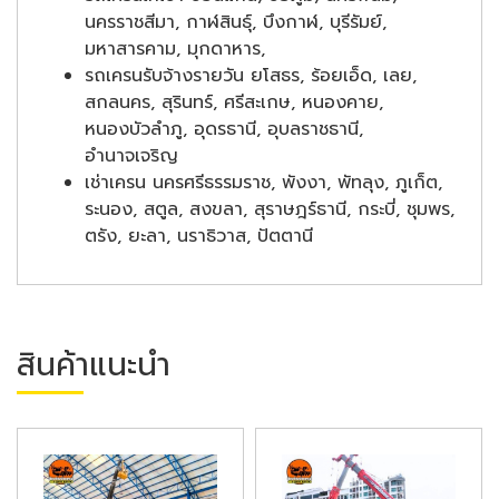
นครราชสีมา, กาฬสินธุ์, บึงกาฬ, บุรีรัมย์,
มหาสารคาม, มุกดาหาร,
รถเครนรับจ้างรายวัน ยโสธร, ร้อยเอ็ด, เลย,
สกลนคร, สุรินทร์, ศรีสะเกษ, หนองคาย,
หนองบัวลำภู, อุดรธานี, อุบลราชธานี,
อำนาจเจริญ
เช่าเครน นครศรีธรรมราช, พังงา, พัทลุง, ภูเก็ต,
ระนอง, สตูล, สงขลา, สุราษฎร์ธานี, กระบี่, ชุมพร,
ตรัง, ยะลา, นราธิวาส, ปัตตานี
สินค้าแนะนำ