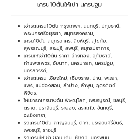
เครน10ตันให้เช่า นครปฐม
เช่ารถเครน10ตัน กรุงเทพฯ, นนทบุรี, ปทุมธานี,
พระนครศรีอยุธยา, สมุทรสงคราม,
เครน10ตัน สมุทรสาคร, สิงห์บุรี, สุโขทัย,
สุพรรณบุรี, สระบุรี, ลพบุรี, สมุทรปราการ,
เครนให้เช่า10ตัน ราคา อ่างทอง, อุทัยธานี,
กำแพงเพชร, ชัยนาท, นครนายก, นครปฐม,
นครสวรรค์,
เช่ารถเครน เชียงใหม่, เชียงราย, น่าน, พะเยา,
แพร่, แม่ฮ่องสอน, ลำปาง, ลำพูน, อุตรดิตถ์
พิจิตร,
ให้เช่ารถเครน10ตัน พิษณุโลก, เพชรบูรณ์, ชลบุรี,
ตราด, ปราจีนบุรี, ระยอง, สระแก้ว, จันทบุรี,
ฉะเชิงเทรา,
รถเครน10ตัน กาญจนบุรี, ตาก, ประจวบคีรีขันธ์,
เพชรบุรี, ราชบุรี
รถเครนให้เช่า ขอนแก่น, ชัยภูมิ, นครพนม,